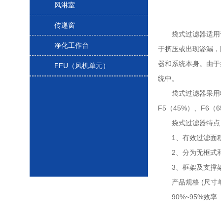
风淋室
传递窗
袋式过滤器适用于空
净化工作台
于挤压或出现渗漏，
器和系统本身。由于
FFU（风机单元）
统中。
袋式过滤器采用特殊
F5（45%）、F6
袋式过滤器特点
1、有效过滤面积
2、分为无框式和
3、框架及支撑架
产品规格 (尺寸单
90%~95%效率