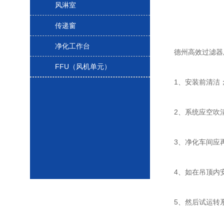
风淋室
传递窗
净化工作台
德州高效过滤器厂
FFU（风机单元）
1、安装前清洁
2、系统应空吹
3、净化车间应再
4、如在吊顶内安
5、然后试运转系统