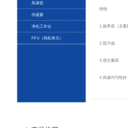
风淋室
特性
传递窗
1.效率高（主要捕
净化工作台
FFU（风机单元）
2.阻力低
3.容尘量高
4.风速均匀性好